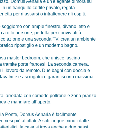
liuzzo, Domus Aenaria è un'elegante dimora su
 in un tranquillo cortile privato, regala
etta per rilassarsi o intrattenere gli ospiti.
 soggiorno con ampie finestre, divano letto e
 a otto persone, perfetta per convivialità,
a colazione e una seconda TV, crea un ambiente
n pratico ripostiglio e un moderno bagno.
ziosa master bedroom, che unisce fascino
ta tramite porte francesi. La seconda camera,
er il lavoro da remoto. Due bagni con doccia e
 lavatrice e asciugatrice garantiscono massima
azza, arredata con comode poltrone e zona pranzo
nea e mangiare all’aperto.
schia Ponte, Domus Aenaria è facilmente
esi più affollati. A soli cinque minuti dalle
atteristici, la casa si trova anche a due passi