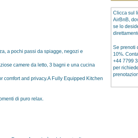
Clicca sul 
AirBnB, dove
se lo deside
direttament
Se prenoti 
zza, a pochi passi da spiagge, negozi e
10%. Conta
+
44 7799 
aziose camere da letto, 3 bagni e una cucina
per richied
prenotazio
r comfort and privacy.A Fully Equipped Kitchen
menti di puro relax.